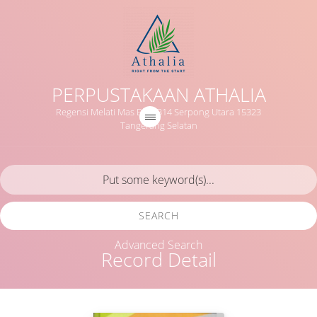
PERPUSTAKAAN ATHALIA
Regensi Melati Mas Blok B14 Serpong Utara 15323
Tangerang Selatan
SEARCH
Advanced Search
Record Detail