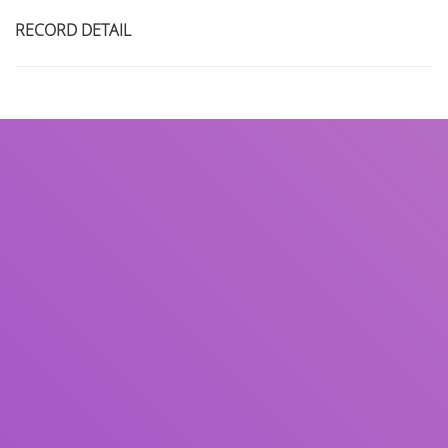
RECORD DETAIL
Title
Author(s)
Subject(s)
ISBN/ISSN
Collection Type