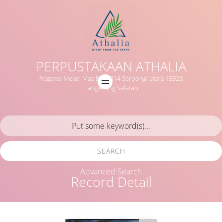
PERPUSTAKAAN ATHALIA
Regensi Melati Mas Blok B14 Serpong Utara 15323
Tangerang Selatan
SEARCH
Advanced Search
Record Detail