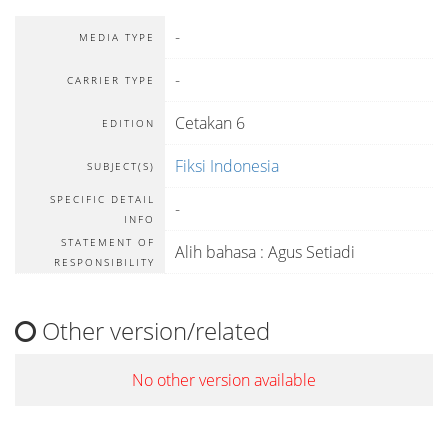
-
MEDIA TYPE
-
CARRIER TYPE
Cetakan 6
EDITION
Fiksi Indonesia
SUBJECT(S)
SPECIFIC DETAIL
-
INFO
STATEMENT OF
Alih bahasa : Agus Setiadi
RESPONSIBILITY
Other version/related
No other version available