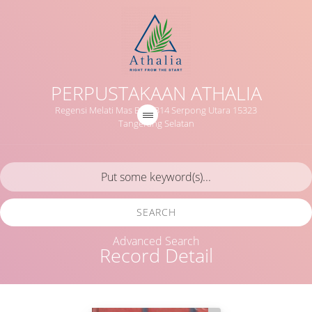
PERPUSTAKAAN ATHALIA
Regensi Melati Mas Blok B14 Serpong Utara 15323
Tangerang Selatan
SEARCH
Advanced Search
Record Detail