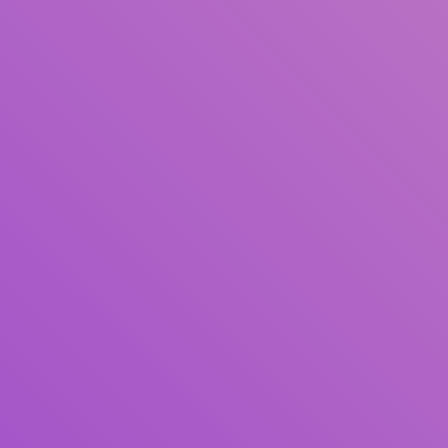
Title
Author(s)
Subject(s)
ISBN/ISSN
Collection Type
Location
GMD