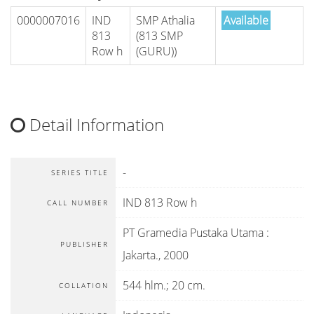
0000007016
IND
SMP Athalia
Available
813
(813 SMP
Row h
(GURU))
Detail Information
-
SERIES TITLE
IND 813 Row h
CALL NUMBER
PT Gramedia Pustaka Utama
:
PUBLISHER
Jakarta
.,
2000
544 hlm.; 20 cm.
COLLATION