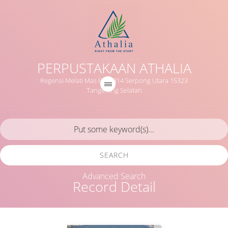
PERPUSTAKAAN ATHALIA
Regensi Melati Mas Blok B14 Serpong Utara 15323
Tangerang Selatan
SEARCH
Advanced Search
Record Detail