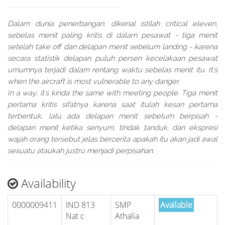
Dalam dunia penerbangan, dikenal istilah critical eleven,
sebelas menit paling kritis di dalam pesawat - tiga menit
setelah take off dan delapan menit sebelum landing - karena
secara statistik delapan puluh persen kecelakaan pesawat
umumnya terjadi dalam rentang waktu sebelas menit itu. It's
when the aircraft is most vulnerable to any danger.
In a way, it's kinda the same with meeting people. Tiga menit
pertama kritis sifatnya karena saat itulah kesan pertama
terbentuk, lalu ada delapan menit sebelum berpisah -
delapan menit ketika senyum, tindak tanduk, dan ekspresi
wajah orang tersebut jelas bercerita apakah itu akan jadi awal
sesuatu ataukah justru menjadi perpisahan.
Availability
0000009411
IND 813
SMP
Available
Nat c
Athalia