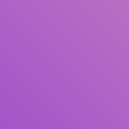
Title
Author(s)
Subject(s)
ISBN/ISSN
Collection Type
Location
GMD