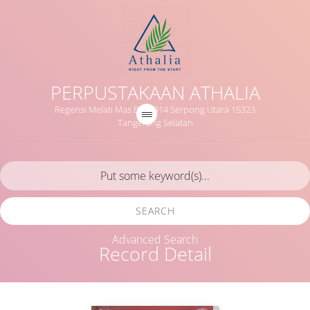
PERPUSTAKAAN ATHALIA
Regensi Melati Mas Blok B14 Serpong Utara 15323
Tangerang Selatan
SEARCH
Advanced Search
Record Detail