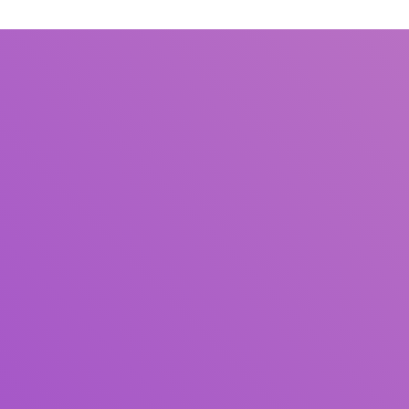
Title
Author(s)
Subject(s)
ISBN/ISSN
Collection Type
Location