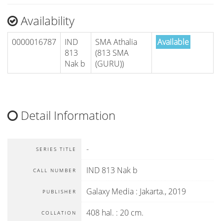
Availability
0000016787
IND
SMA Athalia
Available
813
(813 SMA
Nak b
(GURU))
Detail Information
-
SERIES TITLE
IND 813 Nak b
CALL NUMBER
Galaxy Media
:
Jakarta
.,
2019
PUBLISHER
408 hal. : 20 cm.
COLLATION