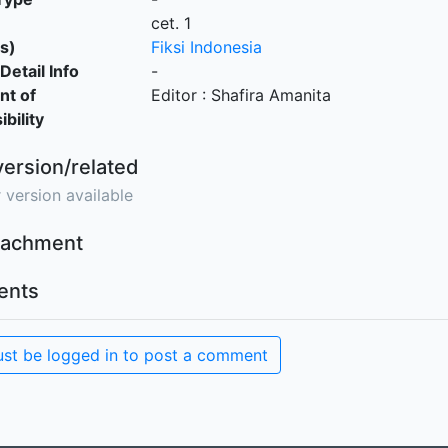
cet. 1
s)
Fiksi Indonesia
Detail Info
-
nt of
Editor : Shafira Amanita
bility
version/related
 version available
ttachment
nts
st be logged in to post a comment