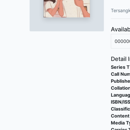
Tersangk
Availab
00000
Detail 
Series T
Call Nu
Publishe
Collatio
Langua
ISBN/IS
Classifi
Content
Media T
Carrier 