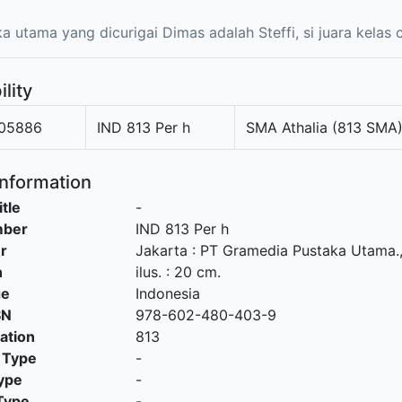
a utama yang dicurigai Dimas adalah Steffi, si juara kelas c
ility
05886
IND 813 Per h
SMA Athalia (813 SMA
Information
itle
-
mber
IND 813 Per h
r
Jakarta
:
PT Gramedia Pustaka Utama
.
n
ilus. : 20 cm.
ge
Indonesia
SN
978-602-480-403-9
cation
813
 Type
-
ype
-
Type
-