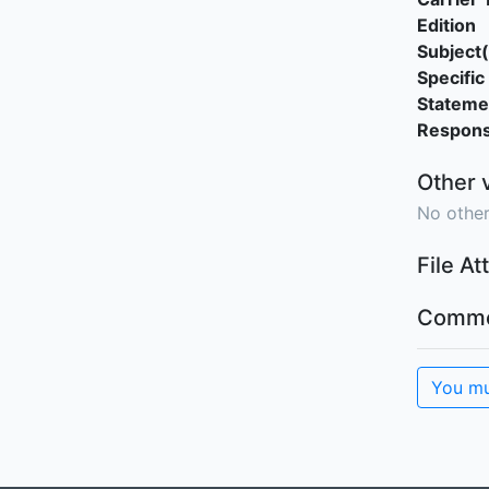
Edition
Subject(
Specific 
Stateme
Responsi
Other 
No other
File A
Comme
You mu