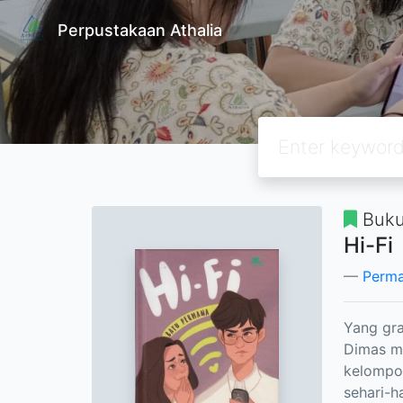
Perpustakaan Athalia
Buku
Hi-Fi
Perma
Yang gra
Dimas me
kelompok
sehari-ha